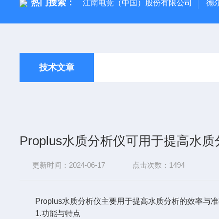
热门搜索：
江南电竞（中国）股份有限公司
德
技术文章
Proplus水质分析仪可用于提高水
更新时间：2024-06-17
点击次数：1494
Proplus水质分析仪主要用于提高水质分析的效率与
1.功能与特点