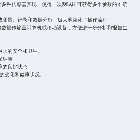
多种传感器实现，使得一次测试即可获得多个参数的准确
测量、记录和数据分析，极大地简化了操作流程。
将数据传输至计算机或移动设备，方便进一步分析和报告生
用水的安全和卫生。
保标准。
境的良好状态。
体的变化和健康状况。