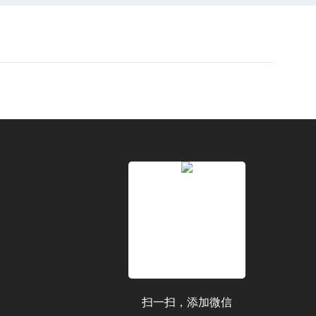
扫一扫，添加微信