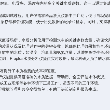
解氧、电导率、温度在内的多个关键水质参数。这一点通过集成
成测试过程。用户仅需将样品放入仪器中并启动，便可自动完成
的数据存储和管理功能，便于历史数据的记录和检索。同时，支持
庭等场所，水质分析仪用于检测水中的关键参数含量，确保饮
质量状况及处理过程中的关键参数，以确保处理效果和符合环
缸中的水质，如温度、溶氧量和氨氮含量，以维护鱼类生长环
Proplus水质分析仪提供实时数据，帮助科研人员了解水
显著提升了水质检测的效率和速度。
仪能提供高度准确的水质数据，帮助用户全面评估水体状况。
外或工业现场等各种环境下正常工作，适应不同的工作环境。
数据管理和共享变得简单，有助于决策制定和报告生成。