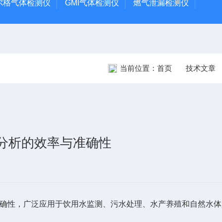
尔格气体检测仪
GMI气体检测仪
燃气泄漏检测仪
当前位置：
首页
技术文章
质分析的效率与准确性
准确性，广泛应用于饮用水监测、污水处理、水产养殖和自然水