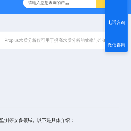
电话咨询
Proplus水质分析仪可用于提高水质分析的效率与准确性
微信咨询
体监测等众多领域。以下是具体介绍：