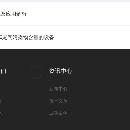
能及应用解析
车尾气污染物含量的设备
我们
资讯中心
介
新闻中心
质
技术文章
化
成功案例