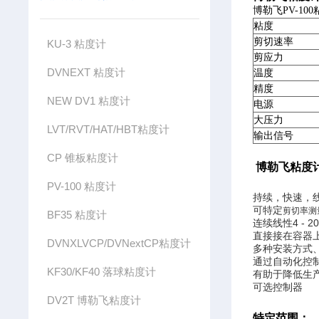
博勒飞PV-
粘度
剪切速率
KU-3 粘度计
剪应力
DVNEXT 粘度计
温度
精度
NEW DV1 粘度计
电源
大压力
LVT/RVT/HAT/HBT粘度计
输出信号
CP 锥板粘度计
博勒飞粘度
PV-100 粘度计
持续，快速，
可特定
剪切率测
BF35 粘度计
连续线性4 - 2
直接接在容器
DVNXLVCP/DVNextCP粘度计
多种安装方式
通过自动化控
KF30/KF40 落球粘度计
有助于降低生
可选控制器
DV2T 博勒飞粘度计
特定范围：