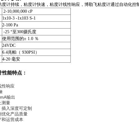
100粘度计持续，粘度计快速，粘度计线性响应，博勒飞粘度计通过自动化
2-10,000,000 cP
1x10-3 -1x103 S-1
2-100 Pa
-25 °至300摄氏度
使用范围的± 1.0 ％
24VDC
6.4兆帕（ 930PSI）
4-20 毫安
计
性能特点：
线性响应
量
0mA输出
上测量
、插入深度可定制
制优化产品质量
产和运营成本