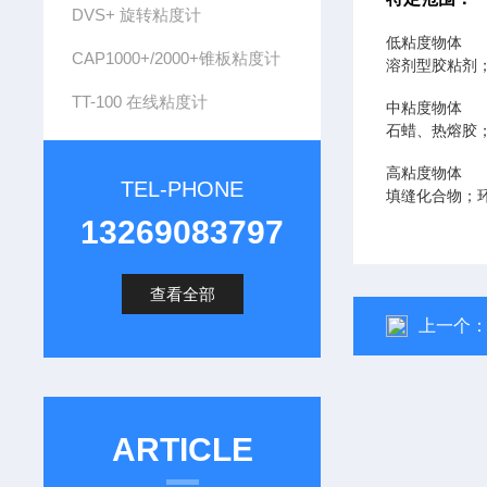
DVS+ 旋转粘度计
低粘度物体
CAP1000+/2000+锥板粘度计
溶剂型胶粘剂
TT-100 在线粘度计
中粘度物体
石蜡、热熔胶
高粘度物体
TEL-PHONE
填缝化合物；
13269083797
查看全部
上一个
ARTICLE